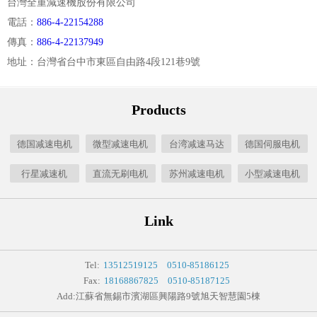
台灣全重減速機股份有限公司
電話：
886-4-22154288
傳真：
886-4-22137949
地址：台灣省台中市東區自由路4段121巷9號
Products
德国减速电机
微型减速电机
台湾减速马达
德国伺服电机
行星减速机
直流无刷电机
苏州减速电机
小型减速电机
Link
Tel:
13512519125
0510-85186125
Fax:
18168867825
0510-85187125
Add:江蘇省無錫市濱湖區興陽路9號旭天智慧園5棟